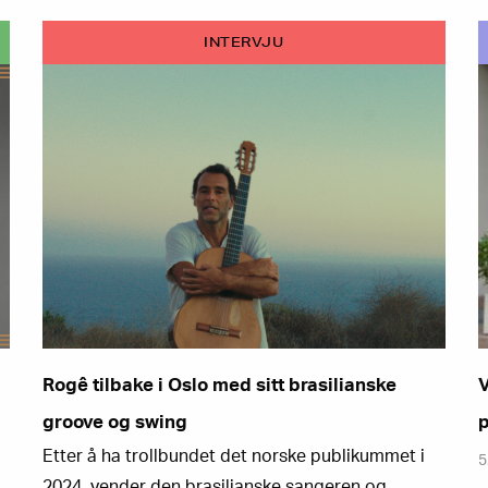
INTERVJU
Rogê tilbake i Oslo med sitt brasilianske
V
groove og swing
p
Etter å ha trollbundet det norske publikummet i
5
2024, vender den brasilianske sangeren og