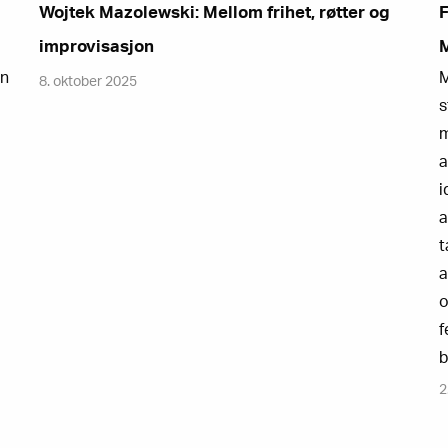
Wojtek Mazolewski: Mellom frihet, røtter og
F
improvisasjon
un
M
8. oktober 2025
s
m
a
i
a
t
a
o
f
b
2