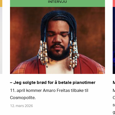
INTERVJU
– Jeg solgte brød for å betale pianotimer
M
11. april kommer Amaro Freitas tilbake til
M
Cosmopolite.
C
s
12. mars 2026
g