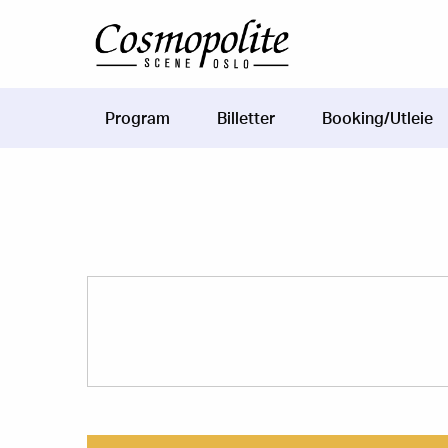
Hopp til hovedinnhold
Program
Billetter
Booking/Utleie
Main
navigation