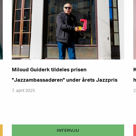
Miloud Guiderk tildeles prisen
K
"Jazzambassadøren" under årets Jazzpris
h
7. april 2025
2
INTERVJU