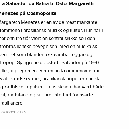
ra Salvador da Bahia til Oslo: Margareth
Menezes på Cosmopolite
argareth Menezes er en av de mest markante
temmene i brasiliansk musikk og kultur. Hun har i
er enn tre tiår vært en sentral skikkelse i den
frobrasilianske bevegelsen, med en musikalsk
dentitet som blander axé, samba-reggae og
fropop. Sjangrene oppstod i Salvador på 1980-
allet, og representerer en unik sammensmelting
v afrikanske rytmer, brasiliansk populærmusikk
g karibiske impulser – musikk som har vært både
est, motstand og kulturell stolthet for svarte
rasilianere.
. oktober 2025