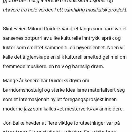
gjorde det mulig å forene tre musikktradisjoner og
utøvere fra hele verden i ett samhørig musikalsk prosjekt.
Skoleveien Miloud Guiderk vandret langs som barn var et
sansenes potpurri av ulike kulturelle inntrykk, språk og
lukter som smeltet sammen til en høyere enhet. Noen vil
kalle det å gjenskape en slik kulturell smeltedigel mellom
fremmede musikere; en naiv og barnslig drøm.
Mange år senere har Guiderks drøm om
barndomsnostalgi og sterke idealisme materialisert seg
som et internasjonalt hyllet foregangsprosjekt innen
moderne jazz som kalles «et mesterverk» av anmeldere.
Jon Balke hevder at flere viktige forutsetninger var på