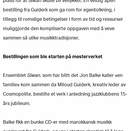
plass for at Siwan skulle bli vellykket. En veldig åpen
bestilling fra Guiderk som ga rom for egentolkning, i
tillegg til romslige betingelser i form av tid og ressurser
muliggjorde den kompliserte oppgaven med å veve
sammen så ulike musikktradisjoner.
Bestillingen som ble starten på mesterverket
Ensemblet
Siwan
, som har blitt det Jon Balke kaller «en
familie» kom sammen da Miloud Guiderk, kreativ leder av
Cosmopolite, bestilte et verk i anledning jazzklubbens 15-
års jubileum.
Balke fikk en bunke CD-er med marokkansk musikk