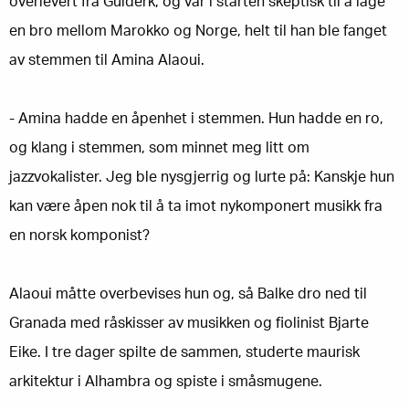
overlevert fra Guiderk, og var i starten skeptisk til å lage
en bro mellom Marokko og Norge, helt til han ble fanget
av stemmen til Amina Alaoui.
- Amina hadde en åpenhet i stemmen. Hun hadde en ro,
og klang i stemmen, som minnet meg litt om
jazzvokalister. Jeg ble nysgjerrig og lurte på: Kanskje hun
kan være åpen nok til å ta imot nykomponert musikk fra
en norsk komponist?
Alaoui måtte overbevises hun og, så Balke dro ned til
Granada med råskisser av musikken og fiolinist Bjarte
Eike. I tre dager spilte de sammen, studerte maurisk
arkitektur i Alhambra og spiste i småsmugene.