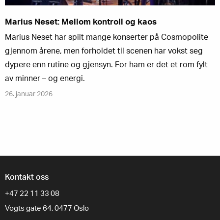
Marius Neset: Mellom kontroll og kaos
Marius Neset har spilt mange konserter på Cosmopolite
gjennom årene, men forholdet til scenen har vokst seg
dypere enn rutine og gjensyn. For ham er det et rom fylt
av minner – og energi.
26. januar 2026
Kontakt oss
+47 22 11 33 08
Vogts gate 64, 0477 Oslo