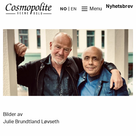
Hopp til hovedinnhold
Nyhetsbrev
Menu
NO
EN
Bilder av
Julie Brundtland Løvseth