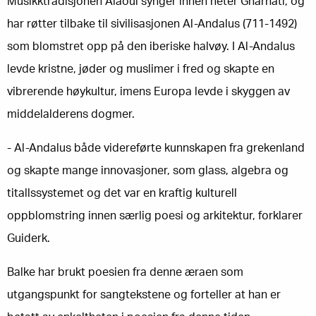
Musikktradisjonen Alaoui synger innen heter Gharnati, og
har røtter tilbake til sivilisasjonen Al-Andalus (711-1492)
som blomstret opp på den iberiske halvøy. I Al-Andalus
levde kristne, jøder og muslimer i fred og skapte en
vibrerende høykultur, imens Europa levde i skyggen av
middelalderens dogmer.
- Al-Andalus både videreførte kunnskapen fra grekenland
og skapte mange innovasjoner, som glass, algebra og
titallssystemet og det var en kraftig kulturell
oppblomstring innen særlig poesi og arkitektur, forklarer
Guiderk.
Balke har brukt poesien fra denne æraen som
utgangspunkt for sangtekstene og forteller at han er