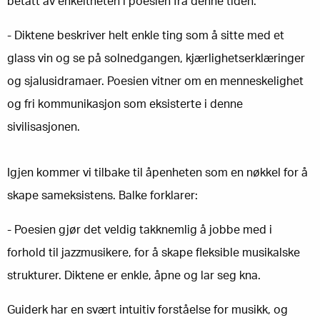
betatt av enkeltheten i poesien fra denne tiden.
- Diktene beskriver helt enkle ting som å sitte med et
glass vin og se på solnedgangen, kjærlighetserklæringer
og sjalusidramaer. Poesien vitner om en menneskelighet
og fri kommunikasjon som eksisterte i denne
sivilisasjonen.
Igjen kommer vi tilbake til åpenheten som en nøkkel for å
skape sameksistens. Balke forklarer:
- Poesien gjør det veldig takknemlig å jobbe med i
forhold til jazzmusikere, for å skape fleksible musikalske
strukturer. Diktene er enkle, åpne og lar seg kna.
Guiderk har en svært intuitiv forståelse for musikk, og