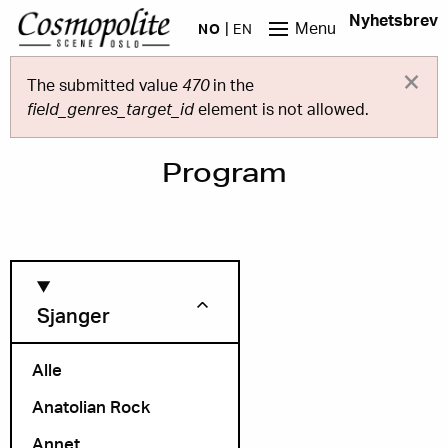
Hopp til hovedinnhold
Nyhetsbrev
Menu
NO
EN
×
Feilmelding
The submitted value
470
in the
field_genres_target_id
element is not allowed.
Program
Sjanger
Alle
Anatolian Rock
Måned
Annet