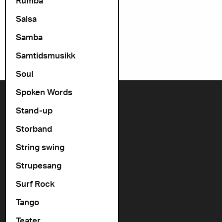
Rumba
Salsa
Samba
Samtidsmusikk
Soul
Spoken Words
Kontakt oss
Stand-up
+47 22 11 33 08
Storband
Vogts gate 64, 0477 Oslo
String swing
info@cosmopolite.no
Strupesang
Følg oss i sosiale medier
Surf Rock
Tango
Gå til vår spilleliste
Teater