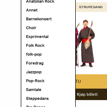
Anatolian Rock
COSMOPOLITE SCENE
STRUPESANG
Annet
Barnekonsert
Choir
Exprimental
Folk Rock
folk-pop
Foredrag
Jazzpop
Pop-Rock
HUUN-HUUR-TU
Samtale
6. november
Kjøp billett
Steppedans