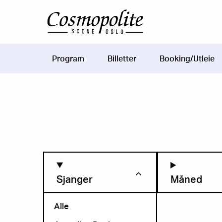
Hopp til hovedinnhold
Program
Billetter
Booking/Utleie
Main
navigation
Sjanger
Måned
Alle