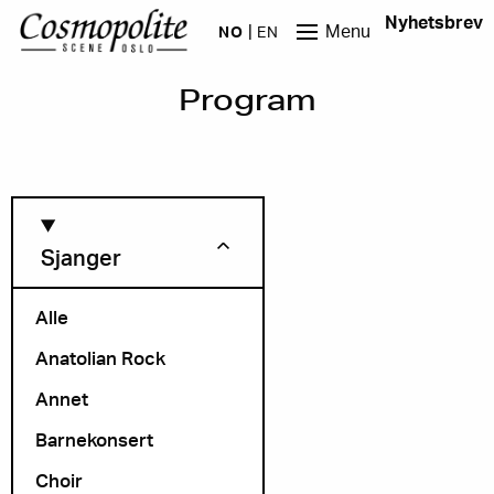
Hopp til hovedinnhold
Nyhetsbrev
Menu
NO
EN
Program
Sjanger
Alle
Anatolian Rock
Måned
Annet
Barnekonsert
Choir
Arrangør