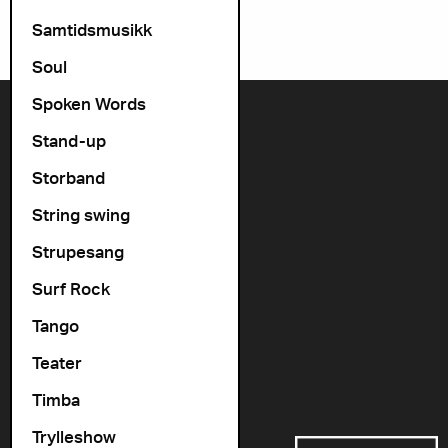
Samtidsmusikk
Soul
Spoken Words
Kontakt oss
Stand-up
+47 22 11 33 08
Storband
Vogts gate 64, 0477 Oslo
String swing
info@cosmopolite.no
Strupesang
Følg oss i sosiale medier
Surf Rock
Tango
Gå til vår spilleliste
Teater
Timba
Støttet av
Trylleshow