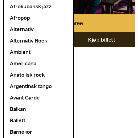
Afrokubansk jazz
Afropop
Dirty Three
Alternativ
30. oktober
Kjøp billett
Alternativ Rock
Ambient
Americana
Anatolisk rock
Argentinsk tango
Avant Garde
Balkan
Ballett
Barnekor