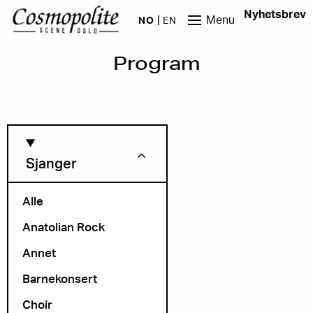
Hopp til hovedinnhold
Nyhetsbrev
Menu
NO
EN
Program
Sjanger
Alle
Anatolian Rock
Måned
Annet
Barnekonsert
Choir
Arrangør