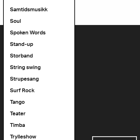
Samtidsmusikk
Soul
Spoken Words
Kontakt oss
Stand-up
+47 22 11 33 08
Storband
Vogts gate 64, 0477 Oslo
String swing
info@cosmopolite.no
Strupesang
Følg oss i sosiale medier
Surf Rock
Tango
Gå til vår spilleliste
Teater
Timba
Støttet av
Trylleshow