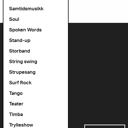
Samtidsmusikk
Soul
Spoken Words
Kontakt oss
Stand-up
+47 22 11 33 08
Storband
Vogts gate 64, 0477 Oslo
String swing
info@cosmopolite.no
Strupesang
Følg oss i sosiale medier
Surf Rock
Tango
Gå til vår spilleliste
Teater
Timba
Støttet av
Trylleshow