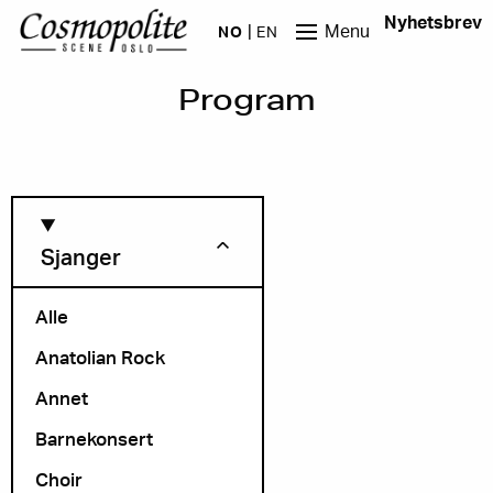
Hopp til hovedinnhold
Nyhetsbrev
Menu
NO
EN
Program
Sjanger
Alle
Anatolian Rock
Måned
Annet
Barnekonsert
Choir
Arrangør