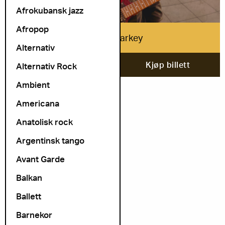
Afrokubansk jazz
Afropop
Isaiah Sharkey
Alternativ
20. november
Kjøp billett
Alternativ Rock
Ambient
Americana
Anatolisk rock
Argentinsk tango
Avant Garde
Balkan
Ballett
Barnekor