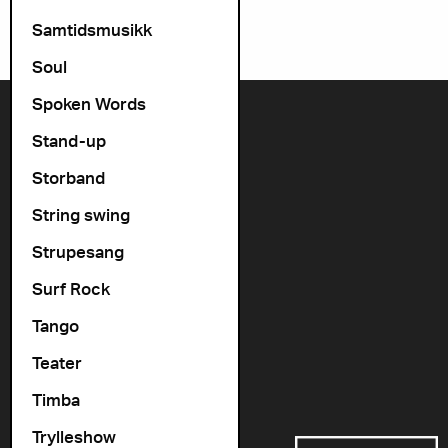
Samtidsmusikk
Soul
Spoken Words
Kontakt oss
Stand-up
+47 22 11 33 08
Storband
Vogts gate 64, 0477 Oslo
String swing
info@cosmopolite.no
Strupesang
Følg oss i sosiale medier
Surf Rock
Tango
Gå til vår spilleliste
Teater
Timba
Støttet av
Trylleshow