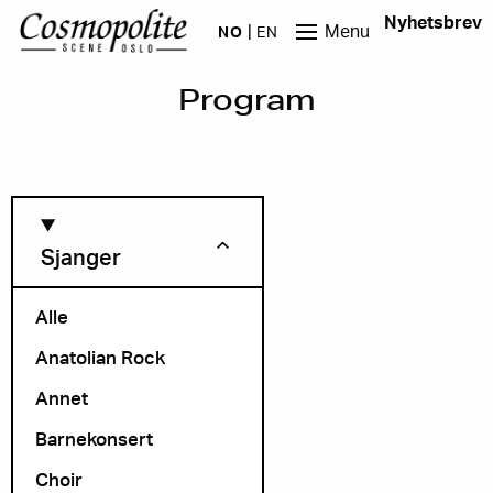
Hopp til hovedinnhold
Nyhetsbrev
Menu
NO
EN
Program
Sjanger
Alle
Anatolian Rock
Måned
Annet
Barnekonsert
Choir
Arrangør