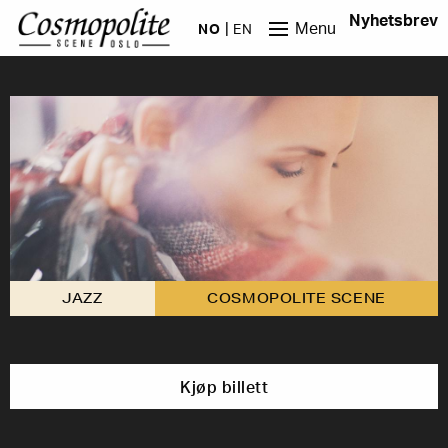
Hopp til hovedinnhold
Nyhetsbrev
Menu
NO
EN
JAZZ
COSMOPOLITE SCENE
Kjøp billett