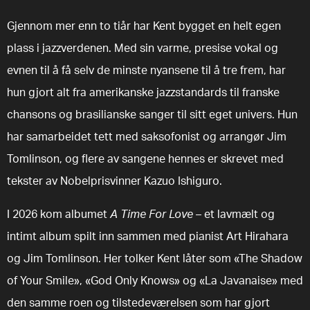
Gjennom mer enn to tiår har Kent bygget en helt egen
plass i jazzverdenen. Med sin varme, presise vokal og
evnen til å få selv de minste nyansene til å tre frem, har
hun gjort alt fra amerikanske jazzstandards til franske
chansons og brasilianske sanger til sitt eget univers. Hun
har samarbeidet tett med saksofonist og arrangør Jim
Tomlinson, og flere av sangene hennes er skrevet med
tekster av Nobelprisvinner Kazuo Ishiguro.
I 2026 kom albumet
A Time For Love
– et lavmælt og
intimt album spilt inn sammen med pianist Art Hirahara
og Jim Tomlinson. Her tolker Kent låter som «The Shadow
of Your Smile», «God Only Knows» og «La Javanaise» med
den samme roen og tilstedeværelsen som har gjort