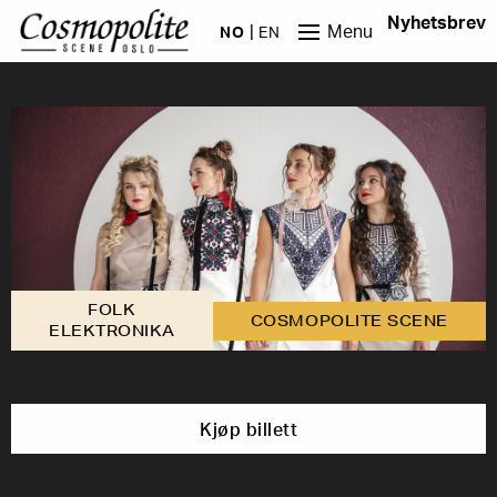
Hopp til hovedinnhold
Nyhetsbrev
Menu
NO
EN
FOLK
COSMOPOLITE SCENE
ELEKTRONIKA
Kjøp billett