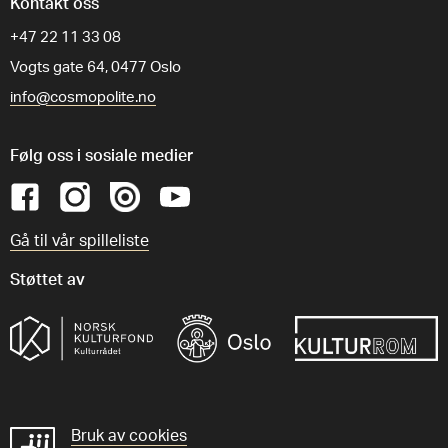
Kontakt oss
+47 22 11 33 08
Vogts gate 64, 0477 Oslo
info@cosmopolite.no
Følg oss i sosiale medier
Gå til vår spilleliste
Støttet av
GDPR
Bruk av cookies