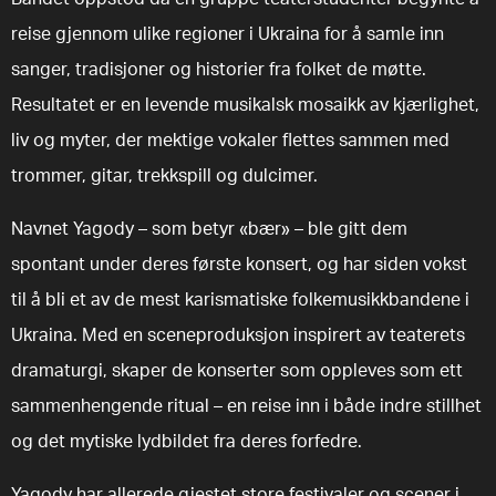
reise gjennom ulike regioner i Ukraina for å samle inn
sanger, tradisjoner og historier fra folket de møtte.
Resultatet er en levende musikalsk mosaikk av kjærlighet,
liv og myter, der mektige vokaler flettes sammen med
trommer, gitar, trekkspill og dulcimer.
Navnet Yagody – som betyr «bær» – ble gitt dem
spontant under deres første konsert, og har siden vokst
til å bli et av de mest karismatiske folkemusikkbandene i
Ukraina. Med en sceneproduksjon inspirert av teaterets
dramaturgi, skaper de konserter som oppleves som ett
sammenhengende ritual – en reise inn i både indre stillhet
og det mytiske lydbildet fra deres forfedre.
Yagody har allerede gjestet store festivaler og scener i