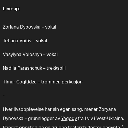
Line-up:
Zoriana Dybovska – vokal
Tetiana Voitiv – vokal
Vasylyna Voloshyn – vokal
Nadiia Parashchuk – trekkspill
Timur Gogitidze – trommer, perkusjon
-
Hver livsopplevelse har sin egen sang, mener Zoryana
Dybovska – grunnlegger av
Yagody
fra Lviv i Vest-Ukraina.
Bandet oppstod da en gruppe teaterstudenter begynte å