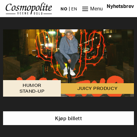
Hopp til hovedinnhold
Nyhetsbrev
Menu
NO
EN
HUMOR
JUICY PRODUCY
STAND-UP
Kjøp billett