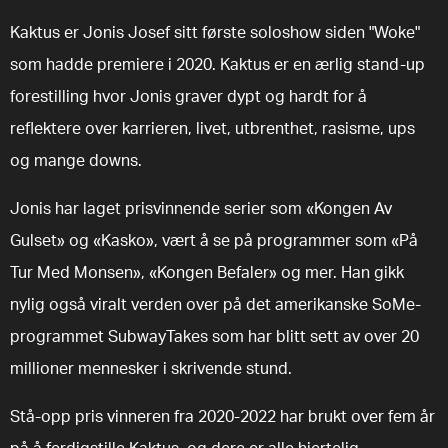
Kaktus er Jonis Josef sitt første soloshow siden "Woke"
som hadde premiere i 2020. Kaktus er en ærlig stand-up
forestilling hvor Jonis graver dypt og hardt for å
reflektere over karrieren, livet, utbrenthet, rasisme, ups
og mange downs.
Jonis har laget prisvinnende serier som «Kongen Av
Gulset» og «Kasko», vært å se på programmer som «På
Tur Med Monsen», «Kongen Befaler» og mer. Han gikk
nylig også viralt verden over på det amerikanske SoMe-
programmet SubwayTakes som har blitt sett av over 20
millioner mennesker i skrivende stund.
Stå-opp pris vinneren fra 2020-2022 har brukt over fem år
på å ferdigstille Kaktus, og dere er alle hjertelig