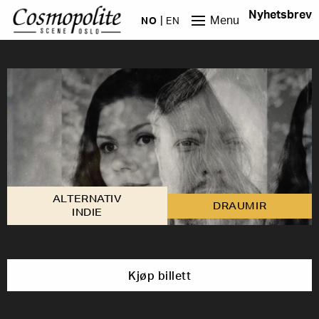
Hopp til hovedinnhold
Nyhetsbrev
Menu
NO
EN
ALTERNATIV
DRAUMIR
INDIE
Kjøp billett