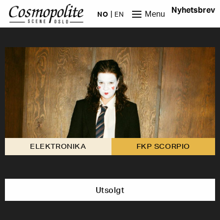
Hopp til hovedinnhold
Nyhetsbrev
Menu
NO
EN
ELEKTRONIKA
FKP SCORPIO
Utsolgt