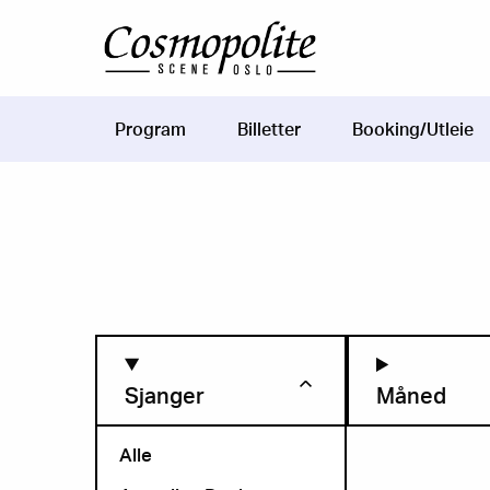
Hopp til hovedinnhold
Program
Billetter
Booking/Utleie
Main
navigation
Sjanger
Måned
Alle