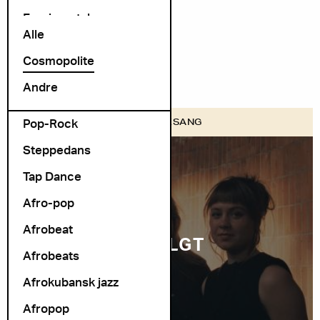
Exprimental
Alle
Folk Rock
Cosmopolite
folk-pop
Andre
Jazzpop
Pop-Rock
FOLK VISESANG
Steppedans
Tap Dance
Afro-pop
Afrobeat
UTSOLGT
Afrobeats
Afrokubansk jazz
Afropop