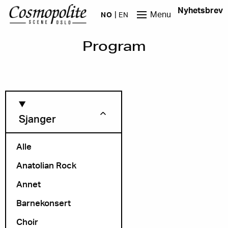
Hopp til hovedinnhold
Nyhetsbrev
Menu
NO
EN
Program
Sjanger
Alle
Anatolian Rock
Måned
Annet
Barnekonsert
Choir
Arrangør