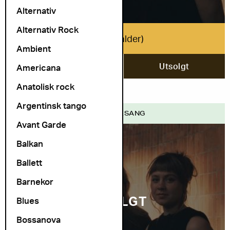
Alternativ
Alternativ Rock
ULD (fri alder)
Ambient
9. desember
Utsolgt
Americana
Anatolisk rock
Argentinsk tango
FOLK VISESANG
Avant Garde
Balkan
Ballett
Barnekor
UTSOLGT
Blues
Bossanova