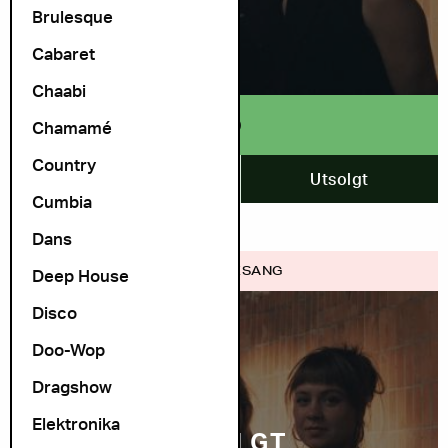
Brulesque
Cabaret
Chaabi
ULD
Chamamé
Country
9. desember
Utsolgt
Cumbia
Dans
FOLK VISESANG
Deep House
Disco
Doo-Wop
Dragshow
Elektronika
UTSOLGT