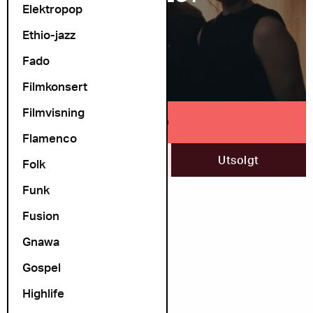
Elektropop
Ethio-jazz
Fado
Filmkonsert
Filmvisning
ULD
Flamenco
12. desember
Utsolgt
Folk
Funk
Fusion
Gnawa
Gospel
Highlife