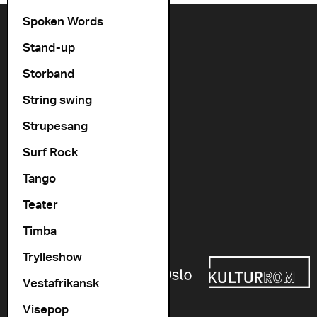
Spoken Words
Kontakt oss
Stand-up
+47 22 11 33 08
Storband
Vogts gate 64, 0477 Oslo
String swing
info@cosmopolite.no
Strupesang
Følg oss i sosiale medier
Surf Rock
Tango
Gå til vår spilleliste
Teater
Timba
Støttet av
Trylleshow
Vestafrikansk
Visepop