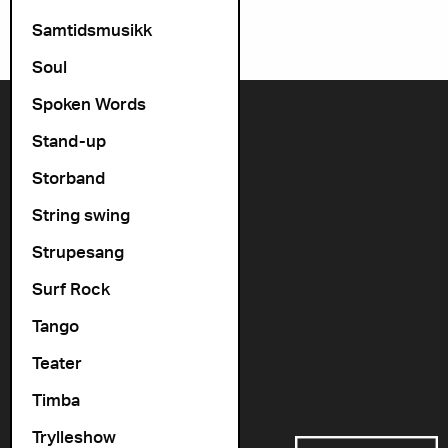
Samtidsmusikk
Soul
Spoken Words
Kontakt oss
Stand-up
+47 22 11 33 08
Storband
Vogts gate 64, 0477 Oslo
String swing
info@cosmopolite.no
Strupesang
Følg oss i sosiale medier
Surf Rock
Tango
Gå til vår spilleliste
Teater
Timba
Støttet av
Trylleshow