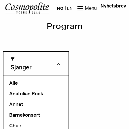
Hopp til hovedinnhold
Nyhetsbrev
Menu
NO
EN
Program
Sjanger
Alle
Anatolian Rock
Måned
Annet
Barnekonsert
Choir
Arrangør