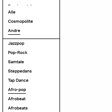
Exprimental
Alle
Folk Rock
Cosmopolite
folk-pop
Andre
Foredrag
Jazzpop
Pop-Rock
Samtale
Steppedans
Tap Dance
Afro-pop
Afrobeat
Afrobeats