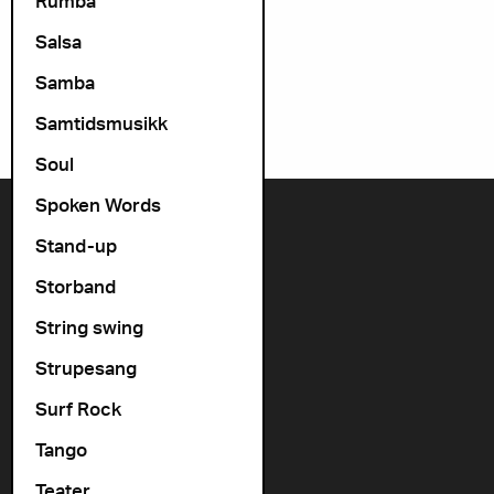
Rumba
Salsa
Samba
Samtidsmusikk
Soul
Spoken Words
Kontakt oss
Stand-up
+47 22 11 33 08
Storband
Vogts gate 64, 0477 Oslo
String swing
info@cosmopolite.no
Strupesang
Følg oss i sosiale medier
Surf Rock
Tango
Gå til vår spilleliste
Teater