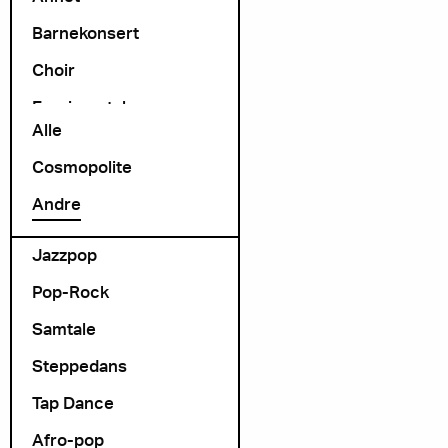
Barnekonsert
Choir
Arrangør
Exprimental
Alle
Folk Rock
Cosmopolite
folk-pop
Andre
Foredrag
Jazzpop
Pop-Rock
Samtale
Steppedans
Tap Dance
Afro-pop