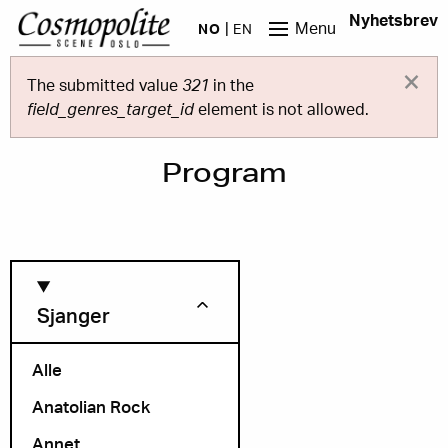
Hopp til hovedinnhold
Nyhetsbrev
Menu
NO
EN
×
Feilmelding
The submitted value
321
in the
field_genres_target_id
element is not allowed.
Program
Sjanger
Alle
Anatolian Rock
Måned
Annet