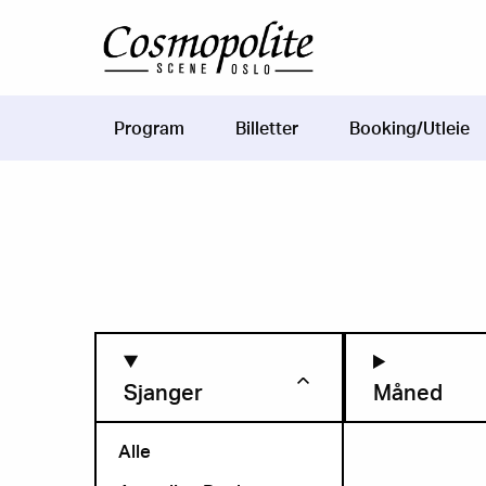
Hopp til hovedinnhold
Program
Billetter
Booking/Utleie
Main
navigation
Sjanger
Måned
Alle