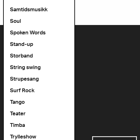
Samtidsmusikk
Soul
Spoken Words
Kontakt oss
Stand-up
+47 22 11 33 08
Storband
Vogts gate 64, 0477 Oslo
String swing
info@cosmopolite.no
Strupesang
Følg oss i sosiale medier
Surf Rock
Tango
Gå til vår spilleliste
Teater
Timba
Støttet av
Trylleshow