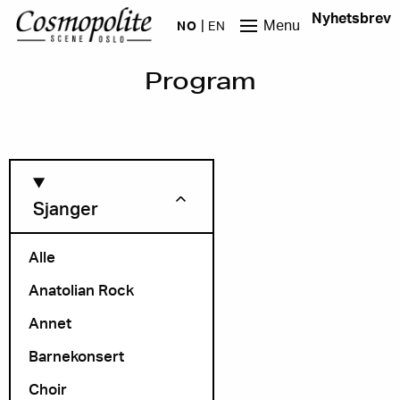
Hopp til hovedinnhold
Nyhetsbrev
Menu
NO
EN
Program
Sjanger
Alle
Anatolian Rock
Måned
Annet
Barnekonsert
Choir
Arrangør