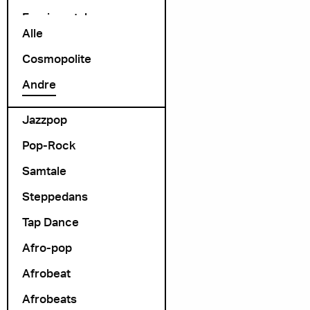
Exprimental
Alle
Folk Rock
Cosmopolite
folk-pop
Andre
Foredrag
Jazzpop
Pop-Rock
Samtale
Steppedans
Tap Dance
Afro-pop
Afrobeat
Afrobeats