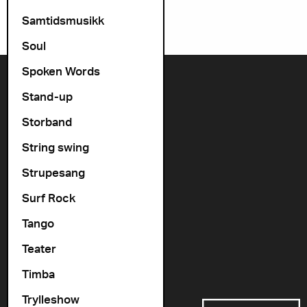
Samtidsmusikk
Soul
Spoken Words
Kontakt oss
Stand-up
+47 22 11 33 08
Storband
Vogts gate 64, 0477 Oslo
String swing
info@cosmopolite.no
Strupesang
Følg oss i sosiale medier
Surf Rock
Tango
Gå til vår spilleliste
Teater
Timba
Støttet av
Trylleshow