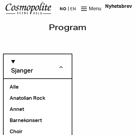
Hopp til hovedinnhold
Nyhetsbrev
Menu
NO
EN
Program
Sjanger
Alle
Anatolian Rock
Måned
Annet
Barnekonsert
Choir
Arrangør