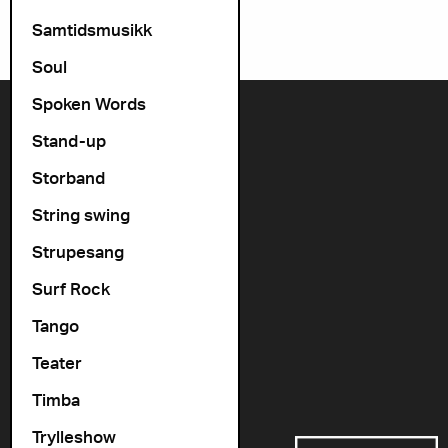
Samtidsmusikk
Soul
Spoken Words
Kontakt oss
Stand-up
+47 22 11 33 08
Storband
Vogts gate 64, 0477 Oslo
String swing
info@cosmopolite.no
Strupesang
Følg oss i sosiale medier
Surf Rock
Tango
Gå til vår spilleliste
Teater
Timba
Støttet av
Trylleshow