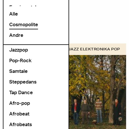
Exprimental
Alle
Folk Rock
Cosmopolite
folk-pop
Andre
Foredrag
Jazzpop
COSMOPOLITE SCENE
JAZZ ELEKTRONIKA POP
Pop-Rock
Samtale
Steppedans
Tap Dance
Afro-pop
Afrobeat
Afrobeats