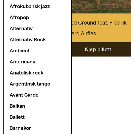
Afrokubansk jazz
Afropop
Thomas Strønen’s Extended Ground feat. Fredrik
Alternativ
Høyer og Håvard Aufles
Alternativ Rock
28. august
Kjøp billett
Ambient
Americana
Anatolisk rock
Argentinsk tango
Avant Garde
Balkan
Ballett
Barnekor