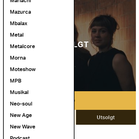
Mariachi
Mazurca
Mbalax
Metal
UTSOLGT
Metalcore
Morna
Moteshow
MPB
Musikal
ULD
Neo-soul
New Age
12. desember
Utsolgt
New Wave
Podcast