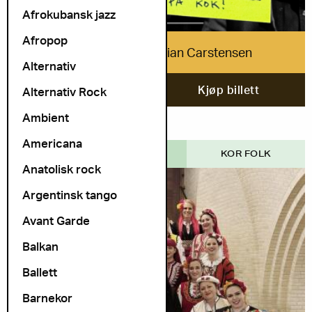
Afrokubansk jazz
Afropop
Ola Kvernberg & Stian Carstensen
Alternativ
2. oktober
Kjøp billett
Alternativ Rock
Ambient
Americana
COSMOPOLITE SCENE
KOR FOLK
Anatolisk rock
Argentinsk tango
Avant Garde
Balkan
Ballett
Barnekor