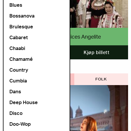
Blues
Bossanova
Brulesque
The Bulgarian Voices Angelite
Cabaret
Chaabi
24. oktober
Kjøp billett
Chamamé
Country
OSLO WORLD
FOLK
Cumbia
Dans
Deep House
Disco
Doo-Wop