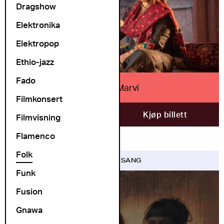
Dragshow
Elektronika
Elektropop
Ethio-jazz
Fado
Sanam Marvi
Filmkonsert
28. oktober
Kjøp billett
Filmvisning
Flamenco
Folk
FOLK VISESANG
Funk
Fusion
Gnawa