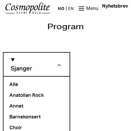
Hopp til hovedinnhold
Nyhetsbrev
Menu
NO
EN
Program
Sjanger
Alle
Anatolian Rock
Måned
Annet
Barnekonsert
Choir
Arrangør