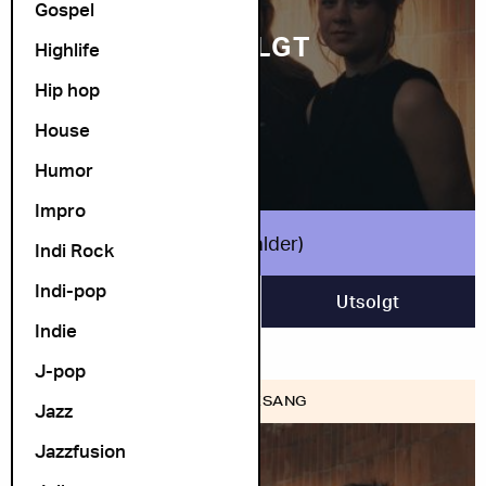
Gospel
UTSOLGT
Highlife
Hip hop
House
Humor
Impro
ULD (fri alder)
Indi Rock
Indi-pop
9. desember
Utsolgt
Indie
J-pop
FOLK VISESANG
Jazz
Jazzfusion