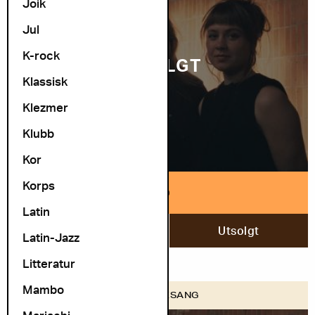
Joik
Jul
K-rock
UTSOLGT
Klassisk
Klezmer
Klubb
Kor
Korps
ULD
Latin
9. desember
Utsolgt
Latin-Jazz
Litteratur
Mambo
FOLK VISESANG