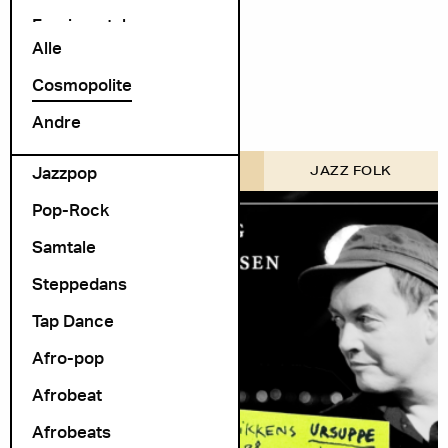
Exprimental
Alle
Folk Rock
Cosmopolite
folk-pop
Andre
Foredrag
Jazzpop
COSMOPOLITE SCENE
JAZZ FOLK
Pop-Rock
Samtale
Steppedans
Tap Dance
Afro-pop
Afrobeat
Afrobeats