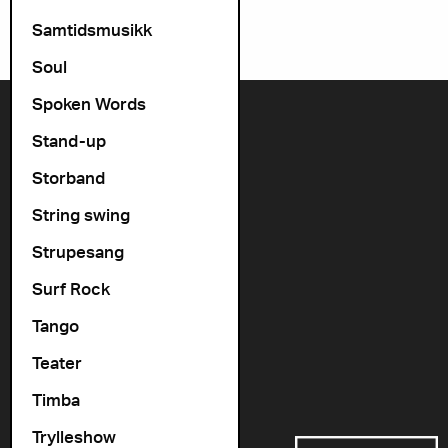
Samtidsmusikk
Soul
Spoken Words
Kontakt oss
Stand-up
+47 22 11 33 08
Storband
Vogts gate 64, 0477 Oslo
String swing
info@cosmopolite.no
Strupesang
Følg oss i sosiale medier
Surf Rock
Tango
Gå til vår spilleliste
Teater
Timba
Støttet av
Trylleshow