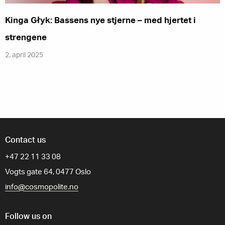
Kinga Głyk: Bassens nye stjerne – med hjertet i
strengene
2. april 2025
Contact us
+47 22 11 33 08
Vogts gate 64, 0477 Oslo
info@cosmopolite.no
Follow us on