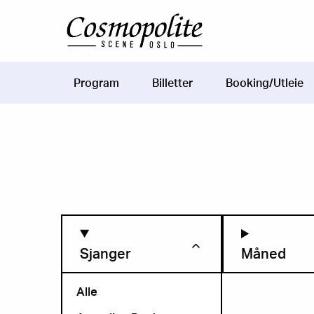
Hopp til hovedinnhold
Program
Billetter
Booking/Utleie
Main
navigation
Sjanger
Måned
Alle