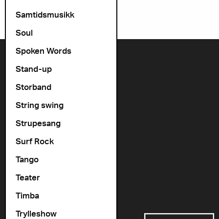
Samtidsmusikk
Soul
Spoken Words
Kontakt oss
Stand-up
+47 22 11 33 08
Storband
Vogts gate 64, 0477 Oslo
String swing
info@cosmopolite.no
Strupesang
Følg oss i sosiale medier
Surf Rock
Tango
Gå til vår spilleliste
Teater
Timba
Støttet av
Trylleshow