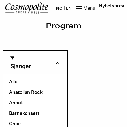
Hopp til hovedinnhold
Nyhetsbrev
Menu
NO
EN
Program
Sjanger
Alle
Anatolian Rock
Måned
Annet
Barnekonsert
Choir
Arrangør