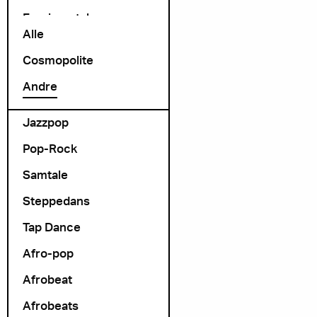
Exprimental
Alle
Folk Rock
Cosmopolite
folk-pop
Andre
Foredrag
Jazzpop
Pop-Rock
Samtale
Steppedans
Tap Dance
Afro-pop
Afrobeat
Afrobeats