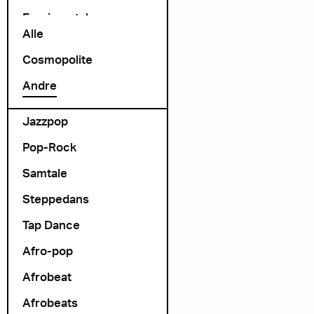
Exprimental
Alle
Folk Rock
Cosmopolite
folk-pop
Andre
Foredrag
Jazzpop
Pop-Rock
Samtale
Steppedans
Tap Dance
Afro-pop
Afrobeat
Afrobeats