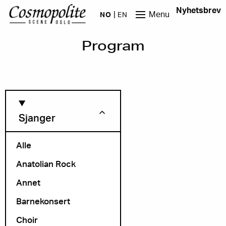
Hopp til hovedinnhold
Nyhetsbrev
Menu
NO
EN
Program
Sjanger
Alle
Anatolian Rock
Måned
Annet
Barnekonsert
Choir
Arrangør