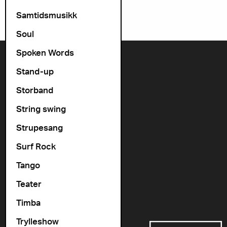
Samtidsmusikk
Soul
Spoken Words
Kontakt oss
Stand-up
+47 22 11 33 08
Storband
Vogts gate 64, 0477 Oslo
String swing
info@cosmopolite.no
Strupesang
Følg oss i sosiale medier
Surf Rock
Tango
Gå til vår spilleliste
Teater
Timba
Støttet av
Trylleshow