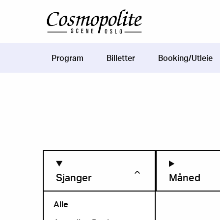
Hopp til hovedinnhold
Program
Billetter
Booking/Utleie
Main
navigation
Sjanger
Måned
Alle