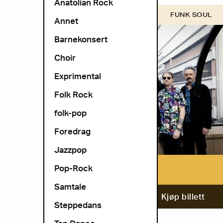
Anatolian Rock
COSMOPOLITE SCENE
FUNK SOUL
Annet
Barnekonsert
Choir
Exprimental
Folk Rock
folk-pop
Foredrag
Jazzpop
Pop-Rock
True Loves
Samtale
12. november
Kjøp billett
Steppedans