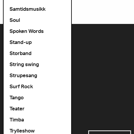
Samtidsmusikk
Soul
Spoken Words
Kontakt oss
Stand-up
+47 22 11 33 08
Storband
Vogts gate 64, 0477 Oslo
String swing
info@cosmopolite.no
Strupesang
Følg oss i sosiale medier
Surf Rock
Tango
Gå til vår spilleliste
Teater
Timba
Støttet av
Trylleshow