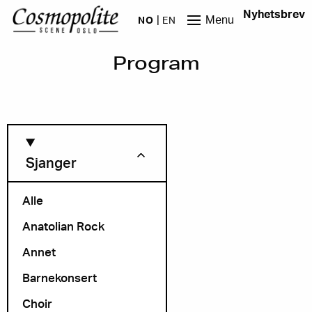
Hopp til hovedinnhold
Nyhetsbrev
Menu
NO
EN
Program
Sjanger
Alle
Anatolian Rock
Måned
Annet
Barnekonsert
Choir
Arrangør