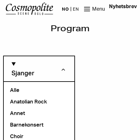
Hopp til hovedinnhold
Nyhetsbrev
Menu
NO
EN
Program
Sjanger
Alle
Anatolian Rock
Måned
Annet
Barnekonsert
Choir
Arrangør