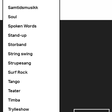
Samtidsmusikk
Soul
Spoken Words
Kontakt oss
Stand-up
+47 22 11 33 08
Storband
Vogts gate 64, 0477 Oslo
String swing
info@cosmopolite.no
Strupesang
Følg oss i sosiale medier
Surf Rock
Tango
Gå til vår spilleliste
Teater
Timba
Støttet av
Trylleshow