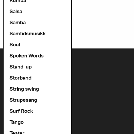
Rumba
Salsa
Samba
Samtidsmusikk
Soul
Spoken Words
Kontakt oss
Stand-up
+47 22 11 33 08
Storband
Vogts gate 64, 0477 Oslo
String swing
info@cosmopolite.no
Strupesang
Følg oss i sosiale medier
Surf Rock
Tango
Gå til vår spilleliste
Teater