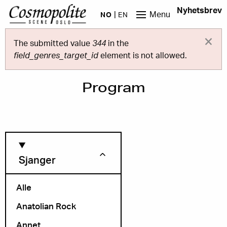
Hopp til hovedinnhold
Nyhetsbrev
Menu
NO
EN
×
Feilmelding
The submitted value
344
in the
field_genres_target_id
element is not allowed.
Program
Sjanger
Alle
Anatolian Rock
Måned
Annet